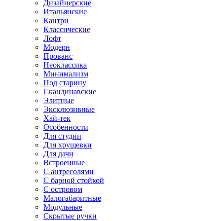
Дизайнерские
Итальянские
Кантри
Классические
Лофт
Модерн
Прованс
Неоклассика
Минимализм
Под старину
Скандинавские
Элитные
Эксклюзивные
Хай-тек
Особенности
Для студии
Для хрущевки
Для дачи
Встроенные
С антресолями
С барной стойкой
С островом
Малогабаритные
Модульные
Скрытые ручки