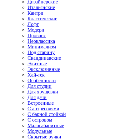
Дизайнерские
Итальянские
Кантри
Классические
Лофт
Модерн
Прованс
Неоклассика
Минимализм
Под старину
Скандинавские
Элитные
Эксклюзивные
Хай-тек
Особенности
Для студии
Для хрущевки
Для дачи
Встроенные
С антресолями
С барной стойкой
С островом
Малогабаритные
Модульные
Скрытые ручки