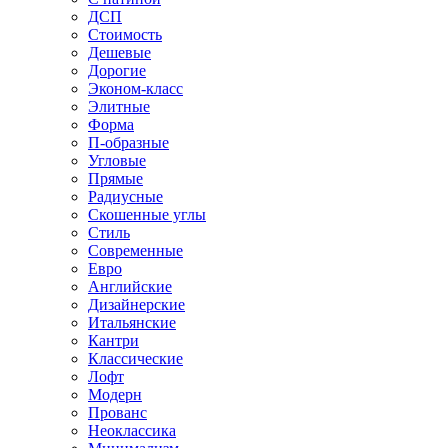
ДСП
Стоимость
Дешевые
Дорогие
Эконом-класс
Элитные
Форма
П-образные
Угловые
Прямые
Радиусные
Скошенные углы
Стиль
Современные
Евро
Английские
Дизайнерские
Итальянские
Кантри
Классические
Лофт
Модерн
Прованс
Неоклассика