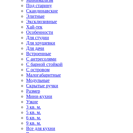
Минимализм
Под старину
Скандинавские
Элитные
Эксклюзивные
Хай-тек
Особенности
Для студии
Для хрущевки
Для дачи
Встроенные
С антресолями
С барной стойкой
С островом
Малогабаритные
Модульные
Скрытые ручки
Размер
Мини-кухни
Узкие
3 кв. м.
5 кв. м.
6 кв. м.
9 кв. м.
Все для кухни