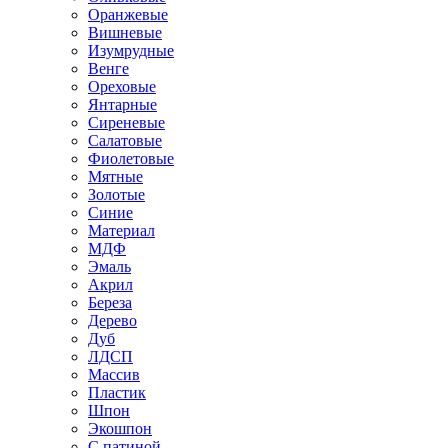
Оранжевые
Вишневые
Изумрудные
Венге
Ореховые
Янтарные
Сиреневые
Салатовые
Фиолетовые
Мятные
Золотые
Синие
Материал
МДФ
Эмаль
Акрил
Береза
Дерево
Дуб
ЛДСП
Массив
Пластик
Шпон
Экошпон
С патиной