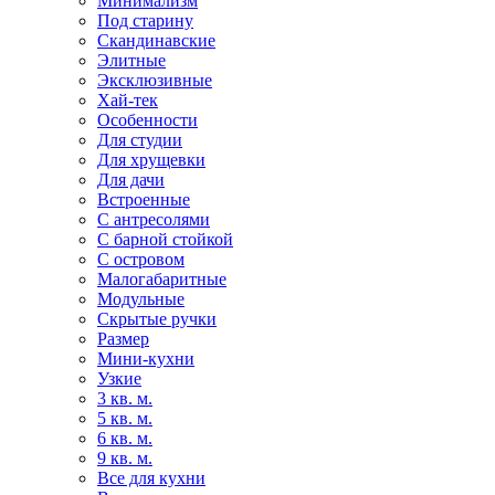
Минимализм
Под старину
Скандинавские
Элитные
Эксклюзивные
Хай-тек
Особенности
Для студии
Для хрущевки
Для дачи
Встроенные
С антресолями
С барной стойкой
С островом
Малогабаритные
Модульные
Скрытые ручки
Размер
Мини-кухни
Узкие
3 кв. м.
5 кв. м.
6 кв. м.
9 кв. м.
Все для кухни