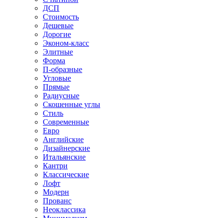
ДСП
Стоимость
Дешевые
Дорогие
Эконом-класс
Элитные
Форма
П-образные
Угловые
Прямые
Радиусные
Скошенные углы
Стиль
Современные
Евро
Английские
Дизайнерские
Итальянские
Кантри
Классические
Лофт
Модерн
Прованс
Неоклассика