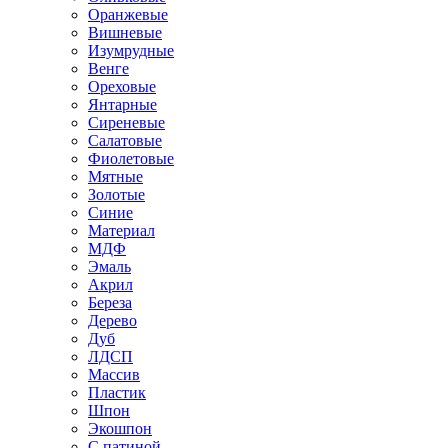
Оранжевые
Вишневые
Изумрудные
Венге
Ореховые
Янтарные
Сиреневые
Салатовые
Фиолетовые
Мятные
Золотые
Синие
Материал
МДФ
Эмаль
Акрил
Береза
Дерево
Дуб
ЛДСП
Массив
Пластик
Шпон
Экошпон
С патиной