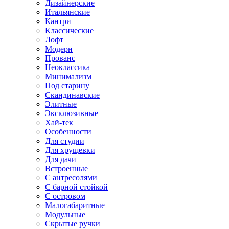
Дизайнерские
Итальянские
Кантри
Классические
Лофт
Модерн
Прованс
Неоклассика
Минимализм
Под старину
Скандинавские
Элитные
Эксклюзивные
Хай-тек
Особенности
Для студии
Для хрущевки
Для дачи
Встроенные
С антресолями
С барной стойкой
С островом
Малогабаритные
Модульные
Скрытые ручки