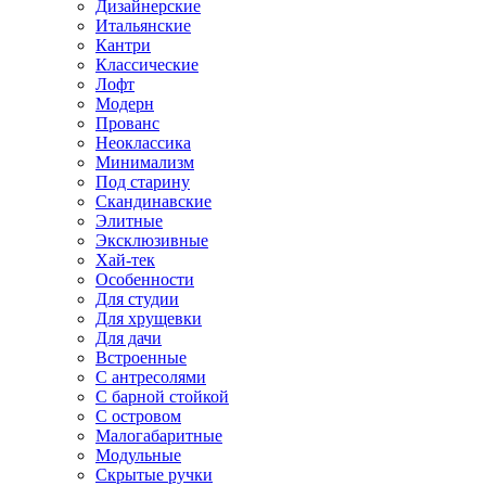
Дизайнерские
Итальянские
Кантри
Классические
Лофт
Модерн
Прованс
Неоклассика
Минимализм
Под старину
Скандинавские
Элитные
Эксклюзивные
Хай-тек
Особенности
Для студии
Для хрущевки
Для дачи
Встроенные
С антресолями
С барной стойкой
С островом
Малогабаритные
Модульные
Скрытые ручки