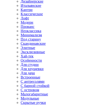
Дизайнерские
Итальянские
Кантри
Классические
Лофт
Модерн
Прованс
Неоклассика
Минимализм
Под старину
Скандинавские
Элитные
Эксклюзивные
Хай-тек
Особенности
Для студии
Для хрущевки
Для дачи
Встроенные
С антресолями
С барной стойкой
С островом
Малогабаритные
Модульные
Скрытые ручки