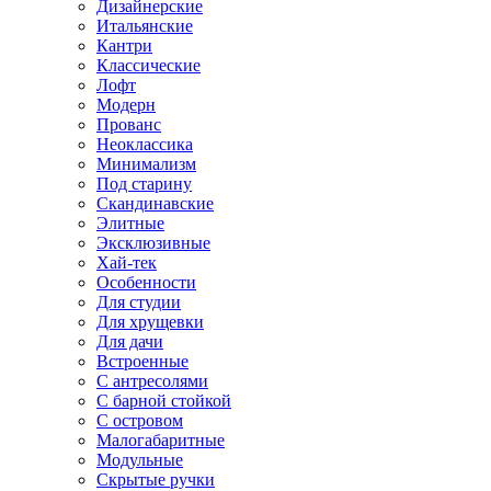
Дизайнерские
Итальянские
Кантри
Классические
Лофт
Модерн
Прованс
Неоклассика
Минимализм
Под старину
Скандинавские
Элитные
Эксклюзивные
Хай-тек
Особенности
Для студии
Для хрущевки
Для дачи
Встроенные
С антресолями
С барной стойкой
С островом
Малогабаритные
Модульные
Скрытые ручки