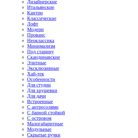
Дизайнерские
Итальянские
Кантри
Классические
Лофт
Модерн
Прованс
Неоклассика
Минимализм
Под старину
Скандинавские
Элитные
Эксклюзивные
Хай-тек
Особенности
Для студии
Для хрущевки
Для дачи
Встроенные
С антресолями
С барной стойкой
С островом
Малогабаритные
Модульные
Скрытые ручки