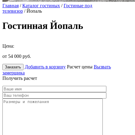
Главная
/
Каталог гостиных
/
Гостиные под
телевизор
/ Йопаль
Гостинная Йопаль
Цена:
от 54 000
руб.
Добавить в корзину
Расчет цены
Вызвать
Заказать
замерщика
Получить расчет