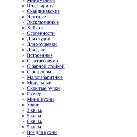
Минимализм
Под старину
Скандинавские
Элитные
Эксклюзивные
Хай-тек
Особенности
Для студии
Для хрущевки
Для дачи
Встроенные
С антресолями
С барной стойкой
С островом
Малогабаритные
Модульные
Скрытые ручки
Размер
Мини-кухни
Узкие
3 кв. м.
5 кв. м.
6 кв. м.
9 кв. м.
Все для кухни