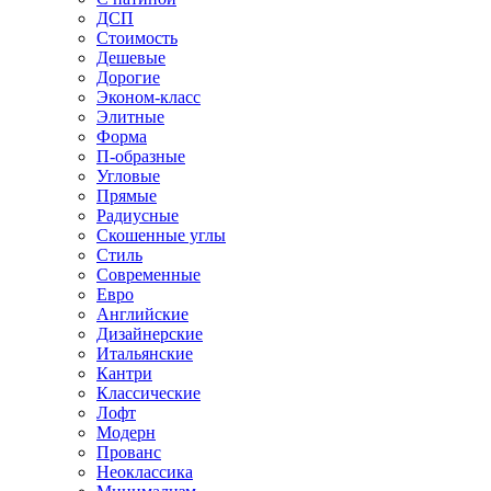
ДСП
Стоимость
Дешевые
Дорогие
Эконом-класс
Элитные
Форма
П-образные
Угловые
Прямые
Радиусные
Скошенные углы
Стиль
Современные
Евро
Английские
Дизайнерские
Итальянские
Кантри
Классические
Лофт
Модерн
Прованс
Неоклассика