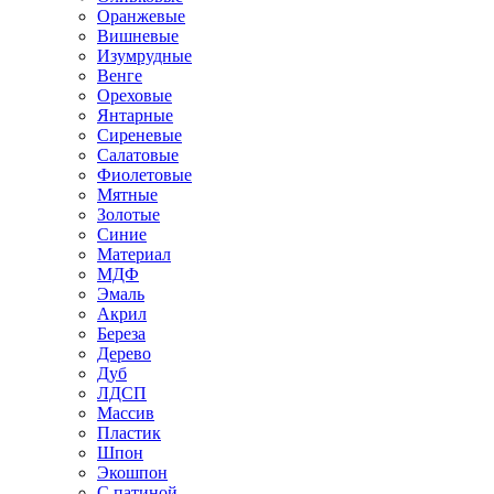
Оранжевые
Вишневые
Изумрудные
Венге
Ореховые
Янтарные
Сиреневые
Салатовые
Фиолетовые
Мятные
Золотые
Синие
Материал
МДФ
Эмаль
Акрил
Береза
Дерево
Дуб
ЛДСП
Массив
Пластик
Шпон
Экошпон
С патиной