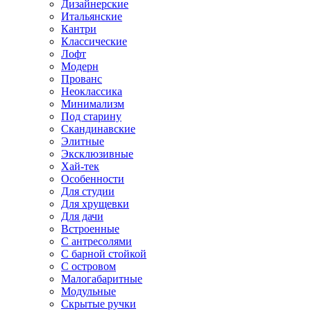
Дизайнерские
Итальянские
Кантри
Классические
Лофт
Модерн
Прованс
Неоклассика
Минимализм
Под старину
Скандинавские
Элитные
Эксклюзивные
Хай-тек
Особенности
Для студии
Для хрущевки
Для дачи
Встроенные
С антресолями
С барной стойкой
С островом
Малогабаритные
Модульные
Скрытые ручки