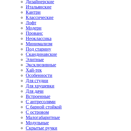
Дизайнерские
Итальянские
Кантри
Классические
Лофт
Модерн
Прованс
Неоклассика
Минимализм
Под старину
Скандинавские
Элитные
Эксклюзивные
Хай-тек
Особенности
Для студии
Для хрущевки
Для дачи
Встроенные
С антресолями
С барной стойкой
С островом
Малогабаритные
Модульные
Скрытые ручки