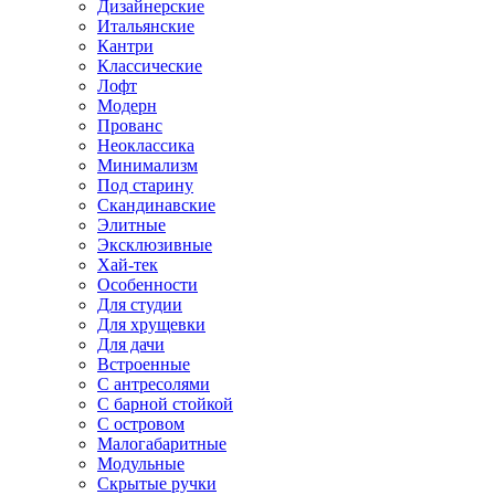
Дизайнерские
Итальянские
Кантри
Классические
Лофт
Модерн
Прованс
Неоклассика
Минимализм
Под старину
Скандинавские
Элитные
Эксклюзивные
Хай-тек
Особенности
Для студии
Для хрущевки
Для дачи
Встроенные
С антресолями
С барной стойкой
С островом
Малогабаритные
Модульные
Скрытые ручки