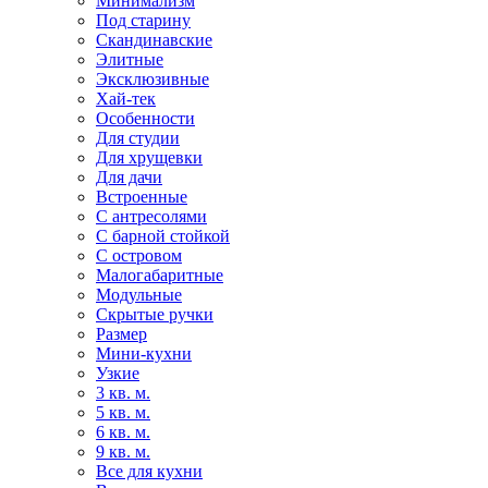
Минимализм
Под старину
Скандинавские
Элитные
Эксклюзивные
Хай-тек
Особенности
Для студии
Для хрущевки
Для дачи
Встроенные
С антресолями
С барной стойкой
С островом
Малогабаритные
Модульные
Скрытые ручки
Размер
Мини-кухни
Узкие
3 кв. м.
5 кв. м.
6 кв. м.
9 кв. м.
Все для кухни