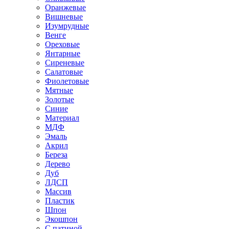
Оранжевые
Вишневые
Изумрудные
Венге
Ореховые
Янтарные
Сиреневые
Салатовые
Фиолетовые
Мятные
Золотые
Синие
Материал
МДФ
Эмаль
Акрил
Береза
Дерево
Дуб
ЛДСП
Массив
Пластик
Шпон
Экошпон
С патиной