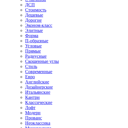
ДСП
Стоимость
Дешевые
Дорогие
Эконом-класс
Элитные
Форма
П-образные
Угловые
Прямые
Радиусные
Скошенные углы
Стиль
Современные
Евро
Английские
Дизайнерские
Итальянские
Кантри
Классические
Лофт
Модерн
Прованс
Неоклассика