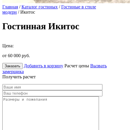
Главная
/
Каталог гостиных
/
Гостиные в стиле
модерн
/ Икитос
Гостинная Икитос
Цена:
от 60 000
руб.
Добавить в корзину
Расчет цены
Вызвать
Заказать
замерщика
Получить расчет