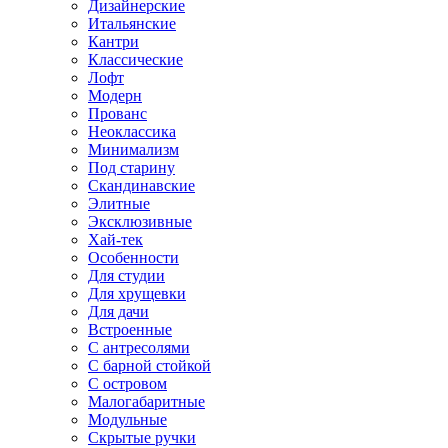
Дизайнерские
Итальянские
Кантри
Классические
Лофт
Модерн
Прованс
Неоклассика
Минимализм
Под старину
Скандинавские
Элитные
Эксклюзивные
Хай-тек
Особенности
Для студии
Для хрущевки
Для дачи
Встроенные
С антресолями
С барной стойкой
С островом
Малогабаритные
Модульные
Скрытые ручки