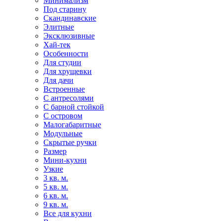
Минимализм
Под старину
Скандинавские
Элитные
Эксклюзивные
Хай-тек
Особенности
Для студии
Для хрущевки
Для дачи
Встроенные
С антресолями
С барной стойкой
С островом
Малогабаритные
Модульные
Скрытые ручки
Размер
Мини-кухни
Узкие
3 кв. м.
5 кв. м.
6 кв. м.
9 кв. м.
Все для кухни