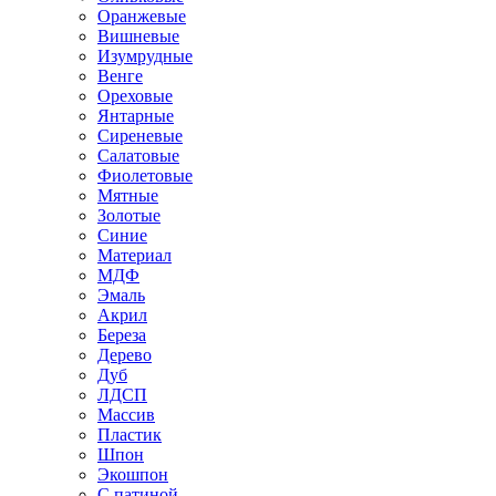
Оранжевые
Вишневые
Изумрудные
Венге
Ореховые
Янтарные
Сиреневые
Салатовые
Фиолетовые
Мятные
Золотые
Синие
Материал
МДФ
Эмаль
Акрил
Береза
Дерево
Дуб
ЛДСП
Массив
Пластик
Шпон
Экошпон
С патиной