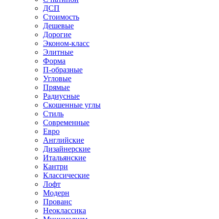
ДСП
Стоимость
Дешевые
Дорогие
Эконом-класс
Элитные
Форма
П-образные
Угловые
Прямые
Радиусные
Скошенные углы
Стиль
Современные
Евро
Английские
Дизайнерские
Итальянские
Кантри
Классические
Лофт
Модерн
Прованс
Неоклассика