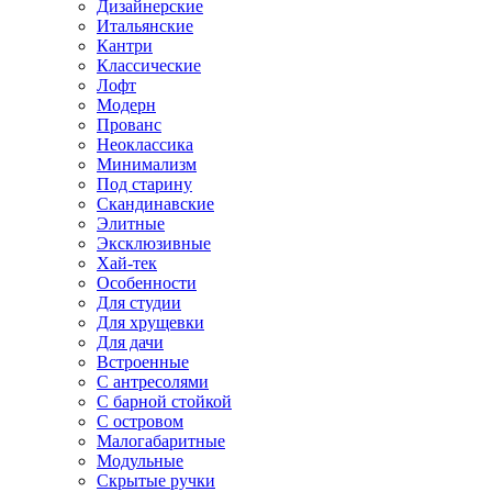
Дизайнерские
Итальянские
Кантри
Классические
Лофт
Модерн
Прованс
Неоклассика
Минимализм
Под старину
Скандинавские
Элитные
Эксклюзивные
Хай-тек
Особенности
Для студии
Для хрущевки
Для дачи
Встроенные
С антресолями
С барной стойкой
С островом
Малогабаритные
Модульные
Скрытые ручки