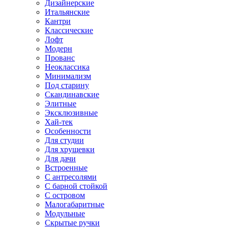
Дизайнерские
Итальянские
Кантри
Классические
Лофт
Модерн
Прованс
Неоклассика
Минимализм
Под старину
Скандинавские
Элитные
Эксклюзивные
Хай-тек
Особенности
Для студии
Для хрущевки
Для дачи
Встроенные
С антресолями
С барной стойкой
С островом
Малогабаритные
Модульные
Скрытые ручки