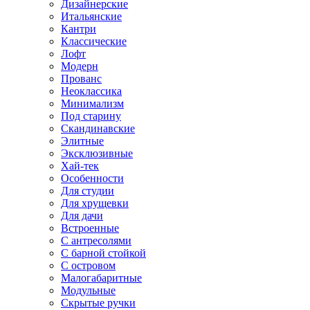
Дизайнерские
Итальянские
Кантри
Классические
Лофт
Модерн
Прованс
Неоклассика
Минимализм
Под старину
Скандинавские
Элитные
Эксклюзивные
Хай-тек
Особенности
Для студии
Для хрущевки
Для дачи
Встроенные
С антресолями
С барной стойкой
С островом
Малогабаритные
Модульные
Скрытые ручки