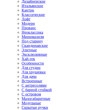
Дизайнерские
Итальянские
Кантри
Классические
Лофт
Модерн
Прованс
Неоклассика
Минимализм
Под старину
Скандинавские
Элитные
Эксклюзивные
Хай-тек
Особенности
Для студии
Для хрущевки
Для дачи
Встроенные
С антресолями
С барной стойкой
С островом
Малогабаритные
Модульные
Скрытые ручки