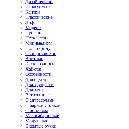
Дизайнерские
Итальянские
Кантри
Классические
Лофт
Модерн
Прованс
Неоклассика
Минимализм
Под старину
Скандинавские
Элитные
Эксклюзивные
Хай-тек
Особенности
Для студии
Для хрущевки
Для дачи
Встроенные
С антресолями
С барной стойкой
С островом
Малогабаритные
Модульные
Скрытые ручки