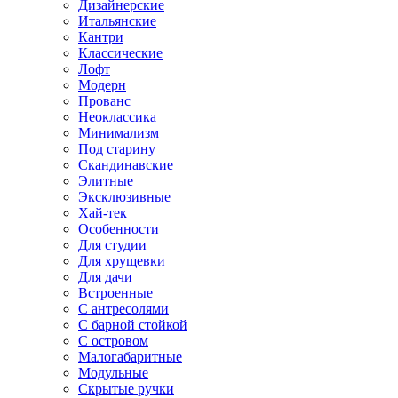
Дизайнерские
Итальянские
Кантри
Классические
Лофт
Модерн
Прованс
Неоклассика
Минимализм
Под старину
Скандинавские
Элитные
Эксклюзивные
Хай-тек
Особенности
Для студии
Для хрущевки
Для дачи
Встроенные
С антресолями
С барной стойкой
С островом
Малогабаритные
Модульные
Скрытые ручки