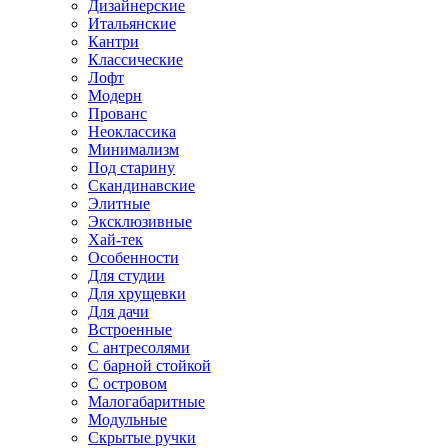
Дизайнерские
Итальянские
Кантри
Классические
Лофт
Модерн
Прованс
Неоклассика
Минимализм
Под старину
Скандинавские
Элитные
Эксклюзивные
Хай-тек
Особенности
Для студии
Для хрущевки
Для дачи
Встроенные
С антресолями
С барной стойкой
С островом
Малогабаритные
Модульные
Скрытые ручки