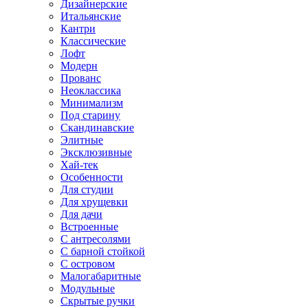
Дизайнерские
Итальянские
Кантри
Классические
Лофт
Модерн
Прованс
Неоклассика
Минимализм
Под старину
Скандинавские
Элитные
Эксклюзивные
Хай-тек
Особенности
Для студии
Для хрущевки
Для дачи
Встроенные
С антресолями
С барной стойкой
С островом
Малогабаритные
Модульные
Скрытые ручки