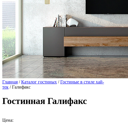
Главная
/
Каталог гостиных
/
Гостиные в стиле хай-
тек
/ Галифакс
Гостинная Галифакс
Цена: