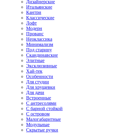
Дизайнерские
Итальянские
Кантри
Классические
Лофт
Модерн
Прованс
Неоклассика
Минимализм
Под старину
Скандинавские
Элитные
Эксклюзивные
Хай-тек
Особенности
Для студии
Для хрущевки
Для дачи
Встроенные
С антресолями
С барной стойкой
С островом
Малогабаритные
Модульные
Скрытые ручки