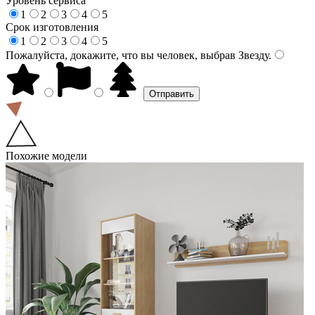
Уровень сервиса
1
2
3
4
5
Срок изготовления
1
2
3
4
5
Пожалуйста, докажите, что вы человек, выбрав
Звезду
.
Похожие модели