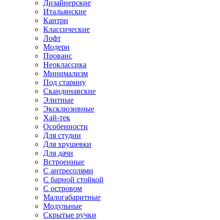
Дизайнерские
Итальянские
Кантри
Классические
Лофт
Модерн
Прованс
Неоклассика
Минимализм
Под старину
Скандинавские
Элитные
Эксклюзивные
Хай-тек
Особенности
Для студии
Для хрущевки
Для дачи
Встроенные
С антресолями
С барной стойкой
С островом
Малогабаритные
Модульные
Скрытые ручки