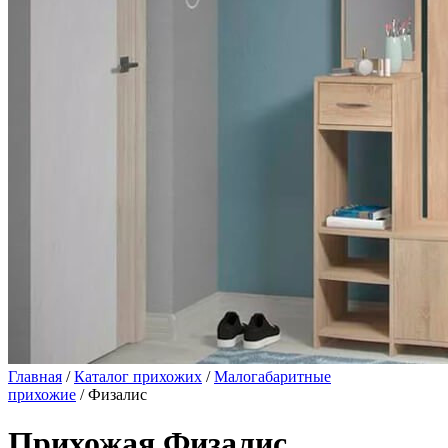
Главная
/
Каталог прихожих
/
Малогабаритные
прихожие
/ Физалис
Прихожая Физалис