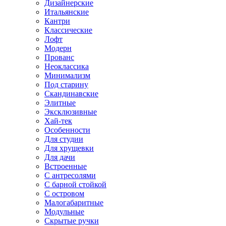
Дизайнерские
Итальянские
Кантри
Классические
Лофт
Модерн
Прованс
Неоклассика
Минимализм
Под старину
Скандинавские
Элитные
Эксклюзивные
Хай-тек
Особенности
Для студии
Для хрущевки
Для дачи
Встроенные
С антресолями
С барной стойкой
С островом
Малогабаритные
Модульные
Скрытые ручки