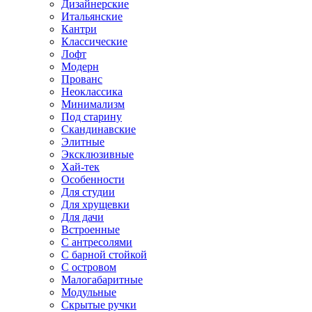
Дизайнерские
Итальянские
Кантри
Классические
Лофт
Модерн
Прованс
Неоклассика
Минимализм
Под старину
Скандинавские
Элитные
Эксклюзивные
Хай-тек
Особенности
Для студии
Для хрущевки
Для дачи
Встроенные
С антресолями
С барной стойкой
С островом
Малогабаритные
Модульные
Скрытые ручки