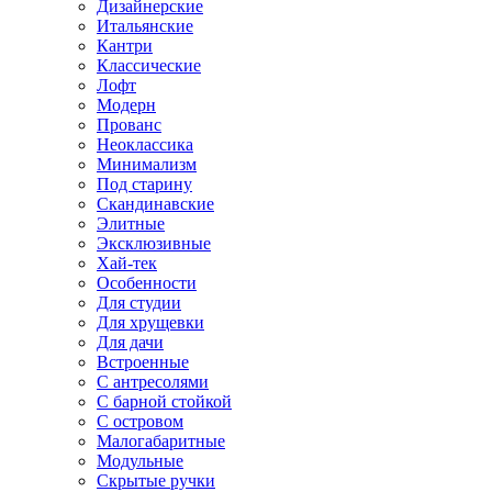
Дизайнерские
Итальянские
Кантри
Классические
Лофт
Модерн
Прованс
Неоклассика
Минимализм
Под старину
Скандинавские
Элитные
Эксклюзивные
Хай-тек
Особенности
Для студии
Для хрущевки
Для дачи
Встроенные
С антресолями
С барной стойкой
С островом
Малогабаритные
Модульные
Скрытые ручки