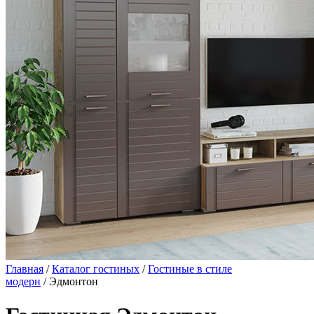
Главная
/
Каталог гостиных
/
Гостиные в стиле
модерн
/ Эдмонтон