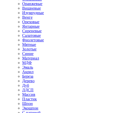
Оранжевые
Вишневые
Изумрудные
Венге
Ореховые
Янтарные
Сиреневые
Салатовые
Фиолетовые
Мятные
Золотые
Синие
Материал
МДФ
Эмаль
Акрил
Береза
Дерево
Дуб
ЛДСП
Массив
Пластик
Шпон
Экошпон
С патиной