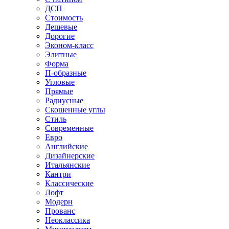
ДСП
Стоимость
Дешевые
Дорогие
Эконом-класс
Элитные
Форма
П-образные
Угловые
Прямые
Радиусные
Скошенные углы
Стиль
Современные
Евро
Английские
Дизайнерские
Итальянские
Кантри
Классические
Лофт
Модерн
Прованс
Неоклассика