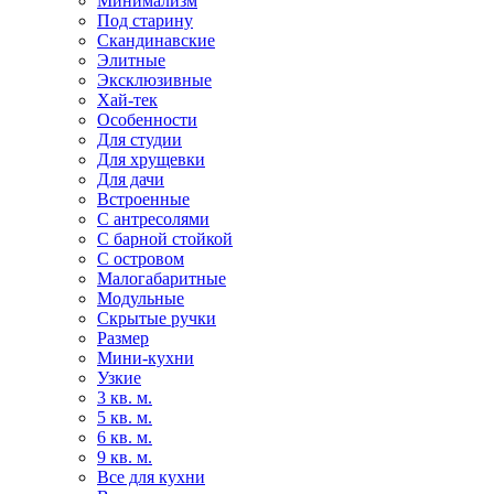
Минимализм
Под старину
Скандинавские
Элитные
Эксклюзивные
Хай-тек
Особенности
Для студии
Для хрущевки
Для дачи
Встроенные
С антресолями
С барной стойкой
С островом
Малогабаритные
Модульные
Скрытые ручки
Размер
Мини-кухни
Узкие
3 кв. м.
5 кв. м.
6 кв. м.
9 кв. м.
Все для кухни