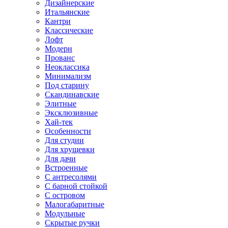
Дизайнерские
Итальянские
Кантри
Классические
Лофт
Модерн
Прованс
Неоклассика
Минимализм
Под старину
Скандинавские
Элитные
Эксклюзивные
Хай-тек
Особенности
Для студии
Для хрущевки
Для дачи
Встроенные
С антресолями
С барной стойкой
С островом
Малогабаритные
Модульные
Скрытые ручки