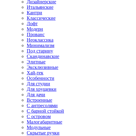
Дизайнерские
Итальянские
Кантри
Классические
Лофт
Модерн
Прованс
Неоклассика
Минимализм
Под старину
Скандинавские
Элитные
Эксклюзивные
Хай-тек
Особенности
Для студии
Для хрущевки
Для дачи
Встроенные
С антресолями
С барной стойкой
С островом
Малогабаритные
Модульные
Скрытые ручки