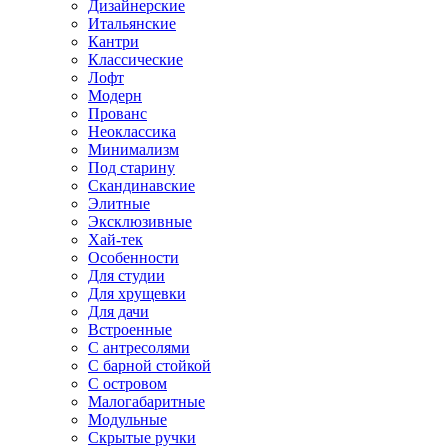
Дизайнерские
Итальянские
Кантри
Классические
Лофт
Модерн
Прованс
Неоклассика
Минимализм
Под старину
Скандинавские
Элитные
Эксклюзивные
Хай-тек
Особенности
Для студии
Для хрущевки
Для дачи
Встроенные
С антресолями
С барной стойкой
С островом
Малогабаритные
Модульные
Скрытые ручки