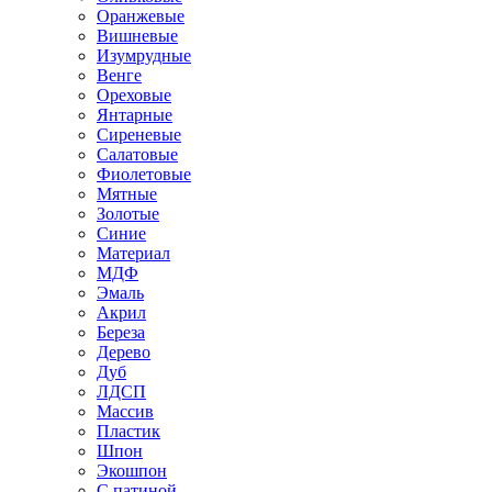
Оранжевые
Вишневые
Изумрудные
Венге
Ореховые
Янтарные
Сиреневые
Салатовые
Фиолетовые
Мятные
Золотые
Синие
Материал
МДФ
Эмаль
Акрил
Береза
Дерево
Дуб
ЛДСП
Массив
Пластик
Шпон
Экошпон
С патиной