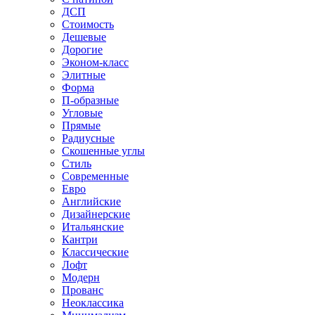
ДСП
Стоимость
Дешевые
Дорогие
Эконом-класс
Элитные
Форма
П-образные
Угловые
Прямые
Радиусные
Скошенные углы
Стиль
Современные
Евро
Английские
Дизайнерские
Итальянские
Кантри
Классические
Лофт
Модерн
Прованс
Неоклассика