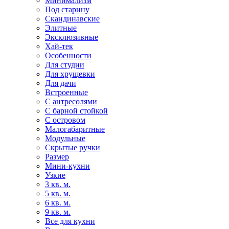
Минимализм
Под старину
Скандинавские
Элитные
Эксклюзивные
Хай-тек
Особенности
Для студии
Для хрущевки
Для дачи
Встроенные
С антресолями
С барной стойкой
С островом
Малогабаритные
Модульные
Скрытые ручки
Размер
Мини-кухни
Узкие
3 кв. м.
5 кв. м.
6 кв. м.
9 кв. м.
Все для кухни