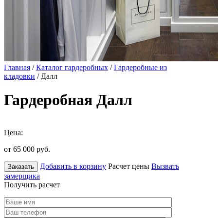
Главная
/
Каталог гардеробных
/
Гардеробные из
кладовки
/ Далл
Гардеробная Далл
Цена:
от 65 000
руб.
Добавить в корзину
Расчет цены
Вызвать
Заказать
замерщика
Получить расчет