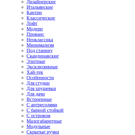
Дизайнерские
Итальянские
Кантри
Классические
Лофт
Модерн
Прованс
Неоклассика
Минимализм
Под старину
Скандинавские
Элитные
Эксклюзивные
Хай-тек
Особенности
Для студии
Для хрущевки
Для дачи
Встроенные
С антресолями
С барной стойкой
С островом
Малогабаритные
Модульные
Скрытые ручки