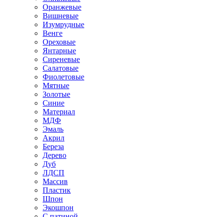
Оранжевые
Вишневые
Изумрудные
Венге
Ореховые
Янтарные
Сиреневые
Салатовые
Фиолетовые
Мятные
Золотые
Синие
Материал
МДФ
Эмаль
Акрил
Береза
Дерево
Дуб
ЛДСП
Массив
Пластик
Шпон
Экошпон
С патиной