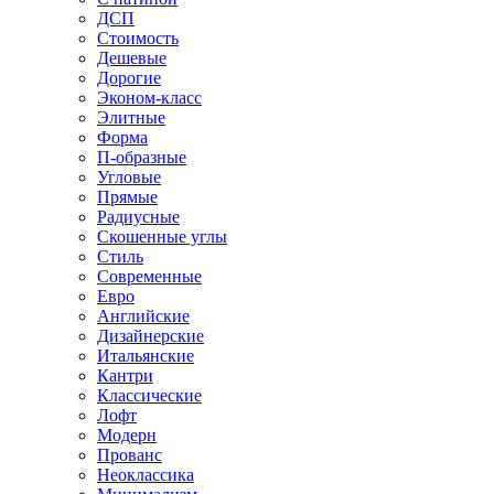
ДСП
Стоимость
Дешевые
Дорогие
Эконом-класс
Элитные
Форма
П-образные
Угловые
Прямые
Радиусные
Скошенные углы
Стиль
Современные
Евро
Английские
Дизайнерские
Итальянские
Кантри
Классические
Лофт
Модерн
Прованс
Неоклассика