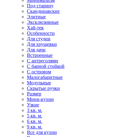
Минимализм
Под старину
Скандинавские
Элитные
Эксклюзивные
Хай-тек
Особенности
Для студии
Для хрущевки
Для дачи
Встроенные
С антресолями
С барной стойкой
С островом
Малогабаритные
Модульные
Скрытые ручки
Размер
Мини-кухни
Узкие
3 кв. м.
5 кв. м.
6 кв. м.
9 кв. м.
Все для кухни