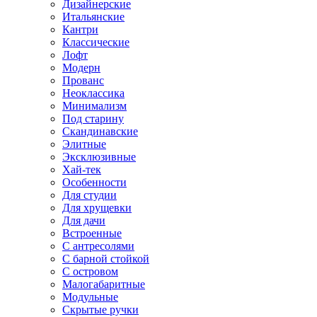
Дизайнерские
Итальянские
Кантри
Классические
Лофт
Модерн
Прованс
Неоклассика
Минимализм
Под старину
Скандинавские
Элитные
Эксклюзивные
Хай-тек
Особенности
Для студии
Для хрущевки
Для дачи
Встроенные
С антресолями
С барной стойкой
С островом
Малогабаритные
Модульные
Скрытые ручки