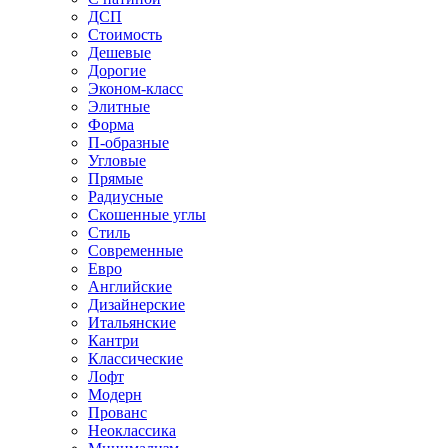
ДСП
Стоимость
Дешевые
Дорогие
Эконом-класс
Элитные
Форма
П-образные
Угловые
Прямые
Радиусные
Скошенные углы
Стиль
Современные
Евро
Английские
Дизайнерские
Итальянские
Кантри
Классические
Лофт
Модерн
Прованс
Неоклассика