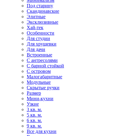
Минимализм
Под старину
Скандинавские
Элитные
Эксклюзивные
Хай-тек
Особенности
Для студии
Для хрущевки
Для дачи
Встроенные
С антресолями
С барной стойкой
С островом
Малогабаритные
Модульные
Скрытые ручки
Размер
Мини-кухни
Узкие
3 кв. м.
5 кв. м.
6 кв. м.
9 кв. м.
Все для кухни