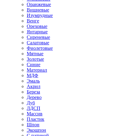
Оранжевые
Вишневые
Изумрудные
Венге
Ореховые
Янтарные
Сиреневые
Салатовые
Фиолетовые
Мятные
Золотые
Синие
Материал
МДФ
Эмаль
Акрил
Береза
Дерево
Дуб
ЛДСП
Массив
Пластик
Шпон
Экошпон
С патиной