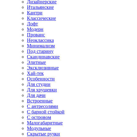
Дизайнерские
Итальянские
Кантри
Классические
Лофт
Модерн
Прованс
Неоклассика
Минимализм
Под старину
Скандинавские
Элитные
Эксклюзивные
Хай-тек
Особенности
Для студии
Для хрущевки
Для дачи
Встроенные
С антресолями
С барной стойкой
С островом
Малогабаритные
Модульные
Скрытые ручки