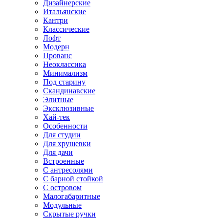
Дизайнерские
Итальянские
Кантри
Классические
Лофт
Модерн
Прованс
Неоклассика
Минимализм
Под старину
Скандинавские
Элитные
Эксклюзивные
Хай-тек
Особенности
Для студии
Для хрущевки
Для дачи
Встроенные
С антресолями
С барной стойкой
С островом
Малогабаритные
Модульные
Скрытые ручки