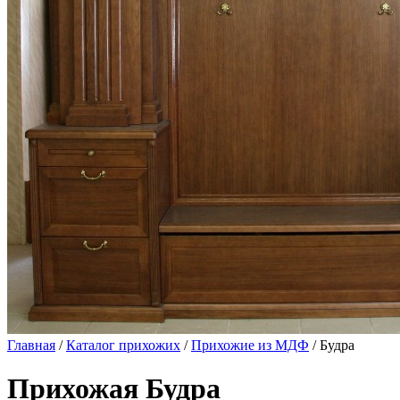
Главная
/
Каталог прихожих
/
Прихожие из МДФ
/ Будра
Прихожая Будра