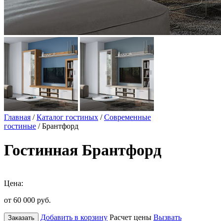
Главная
/
Каталог гостиных
/
Современные
гостиные
/ Брантфорд
Гостинная Брантфорд
Цена:
от 60 000
руб.
Добавить в корзину
Расчет цены
Вызвать
Заказать