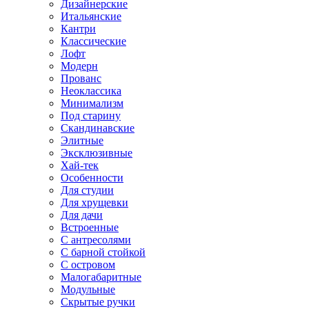
Дизайнерские
Итальянские
Кантри
Классические
Лофт
Модерн
Прованс
Неоклассика
Минимализм
Под старину
Скандинавские
Элитные
Эксклюзивные
Хай-тек
Особенности
Для студии
Для хрущевки
Для дачи
Встроенные
С антресолями
С барной стойкой
С островом
Малогабаритные
Модульные
Скрытые ручки