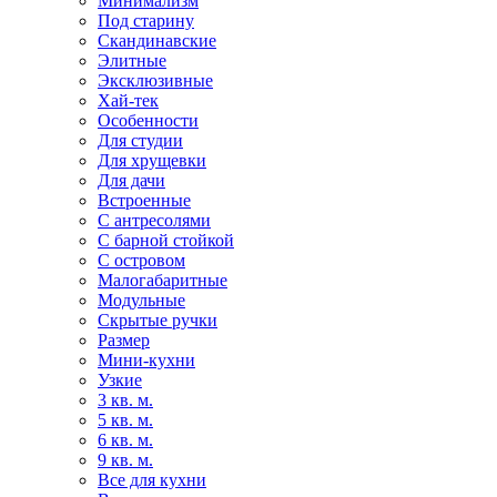
Минимализм
Под старину
Скандинавские
Элитные
Эксклюзивные
Хай-тек
Особенности
Для студии
Для хрущевки
Для дачи
Встроенные
С антресолями
С барной стойкой
С островом
Малогабаритные
Модульные
Скрытые ручки
Размер
Мини-кухни
Узкие
3 кв. м.
5 кв. м.
6 кв. м.
9 кв. м.
Все для кухни