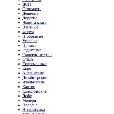
ДСП
Стоимость
Дешевые
Дорогие
Эконом-класс
Элитные
Форма
П-образные
Угловые
Прямые
Радиусные
Скошенные углы
Стиль
Современные
Евро
Английские
Дизайнерские
Итальянские
Кантри
Классические
Лофт
Модерн
Прованс
Неоклассика