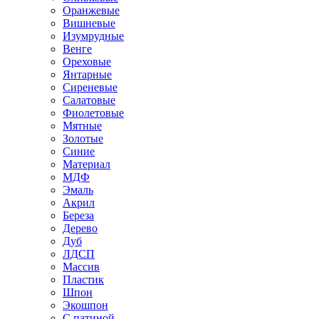
Оранжевые
Вишневые
Изумрудные
Венге
Ореховые
Янтарные
Сиреневые
Салатовые
Фиолетовые
Мятные
Золотые
Синие
Материал
МДФ
Эмаль
Акрил
Береза
Дерево
Дуб
ЛДСП
Массив
Пластик
Шпон
Экошпон
С патиной