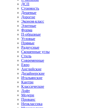
ДСП
Стоимость
Дешевые
Дорогие
Эконом-класс
Элитные
Форма
П-образные
Угловые
Прямые
Радиусные
Скошенные углы
Стиль
Современные
Евро
Английские
Дизайнерские
Итальянские
Кантри
Классические
Лофт
Модерн
Прованс
Неоклассика