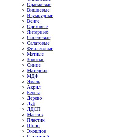
Оранжевые
Вишневые
Изумрудные
Венге
Ореховые
Янтарные
Сиреневые
Салатовые
Фиолетовые
Мятные
Золотые
Синие
Материал
МДФ
Эмаль
Акрил
Береза
Дерево
Дуб
ЛДСП
Массив
Пластик
Шпон
Экошпон
С патиной