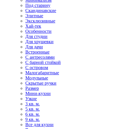
Минимализм
Под старину
Скандинавские
Элитные
Эксклюзивные
Хай-тек
Особенности
Для студии
Для хрущевки
Для дачи
Встроенные
С антресолями
С барной стойкой
С островом
Малогабаритные
Модульные
Скрытые ручки
Размер
Мини-кухни
Узкие
3 кв. м.
5 кв. м.
6 кв. м.
9 кв. м.
Все для кухни