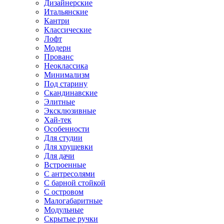
Дизайнерские
Итальянские
Кантри
Классические
Лофт
Модерн
Прованс
Неоклассика
Минимализм
Под старину
Скандинавские
Элитные
Эксклюзивные
Хай-тек
Особенности
Для студии
Для хрущевки
Для дачи
Встроенные
С антресолями
С барной стойкой
С островом
Малогабаритные
Модульные
Скрытые ручки