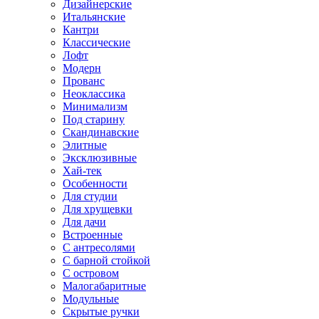
Дизайнерские
Итальянские
Кантри
Классические
Лофт
Модерн
Прованс
Неоклассика
Минимализм
Под старину
Скандинавские
Элитные
Эксклюзивные
Хай-тек
Особенности
Для студии
Для хрущевки
Для дачи
Встроенные
С антресолями
С барной стойкой
С островом
Малогабаритные
Модульные
Скрытые ручки