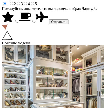
1
2
3
4
5
Пожалуйста, докажите, что вы человек, выбрав
Чашку
.
Похожие модели