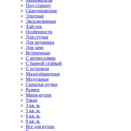
Минимализм
Под старину
Скандинавские
Элитные
Эксклюзивные
Хай-тек
Особенности
Для студии
Для хрущевки
Для дачи
Встроенные
С антресолями
С барной стойкой
С островом
Малогабаритные
Модульные
Скрытые ручки
Размер
Мини-кухни
Узкие
3 кв. м.
5 кв. м.
6 кв. м.
9 кв. м.
Все для кухни