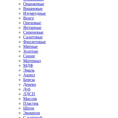
Оранжевые
Вишневые
Изумрудные
Венге
Ореховые
Янтарные
Сиреневые
Салатовые
Фиолетовые
Мятные
Золотые
Синие
Материал
МДФ
Эмаль
Акрил
Береза
Дерево
Дуб
ЛДСП
Массив
Пластик
Шпон
Экошпон
С патиной