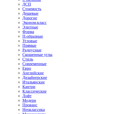
ДСП
Стоимость
Дешевые
Дорогие
Эконом-класс
Элитные
Форма
П-образные
Угловые
Прямые
Радиусные
Скошенные углы
Стиль
Современные
Евро
Английские
Дизайнерские
Итальянские
Кантри
Классические
Лофт
Модерн
Прованс
Неоклассика