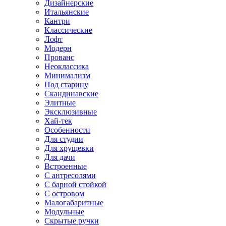
Дизайнерские
Итальянские
Кантри
Классические
Лофт
Модерн
Прованс
Неоклассика
Минимализм
Под старину
Скандинавские
Элитные
Эксклюзивные
Хай-тек
Особенности
Для студии
Для хрущевки
Для дачи
Встроенные
С антресолями
С барной стойкой
С островом
Малогабаритные
Модульные
Скрытые ручки