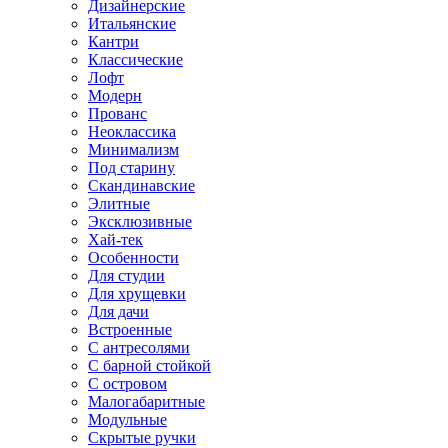
Дизайнерские
Итальянские
Кантри
Классические
Лофт
Модерн
Прованс
Неоклассика
Минимализм
Под старину
Скандинавские
Элитные
Эксклюзивные
Хай-тек
Особенности
Для студии
Для хрущевки
Для дачи
Встроенные
С антресолями
С барной стойкой
С островом
Малогабаритные
Модульные
Скрытые ручки