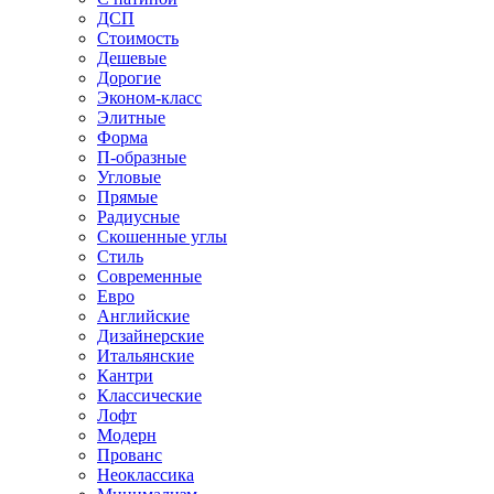
ДСП
Стоимость
Дешевые
Дорогие
Эконом-класс
Элитные
Форма
П-образные
Угловые
Прямые
Радиусные
Скошенные углы
Стиль
Современные
Евро
Английские
Дизайнерские
Итальянские
Кантри
Классические
Лофт
Модерн
Прованс
Неоклассика