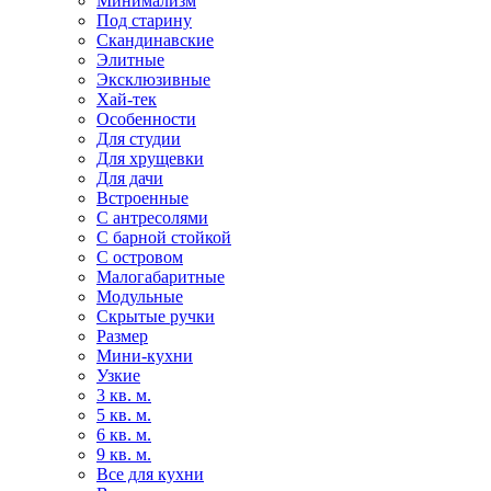
Минимализм
Под старину
Скандинавские
Элитные
Эксклюзивные
Хай-тек
Особенности
Для студии
Для хрущевки
Для дачи
Встроенные
С антресолями
С барной стойкой
С островом
Малогабаритные
Модульные
Скрытые ручки
Размер
Мини-кухни
Узкие
3 кв. м.
5 кв. м.
6 кв. м.
9 кв. м.
Все для кухни