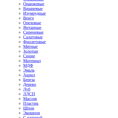
Оранжевые
Вишневые
Изумрудные
Венге
Ореховые
Янтарные
Сиреневые
Салатовые
Фиолетовые
Мятные
Золотые
Синие
Материал
МДФ
Эмаль
Акрил
Береза
Дерево
Дуб
ЛДСП
Массив
Пластик
Шпон
Экошпон
С патиной