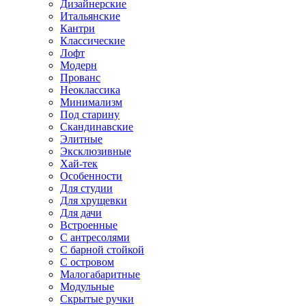
Дизайнерские
Итальянские
Кантри
Классические
Лофт
Модерн
Прованс
Неоклассика
Минимализм
Под старину
Скандинавские
Элитные
Эксклюзивные
Хай-тек
Особенности
Для студии
Для хрущевки
Для дачи
Встроенные
С антресолями
С барной стойкой
С островом
Малогабаритные
Модульные
Скрытые ручки